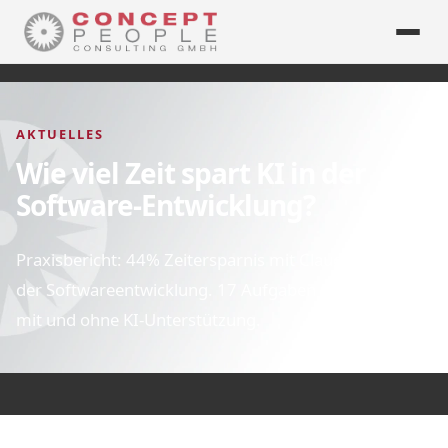
AKTUELLES
Wie viel Zeit spart KI in der
Software-Entwicklung?
Praxisbericht: 44% Zeitersparnis mit Claude Code in
der Softwareentwicklung. 17 Aufgaben im Vergleich
mit und ohne KI-Unterstützung.