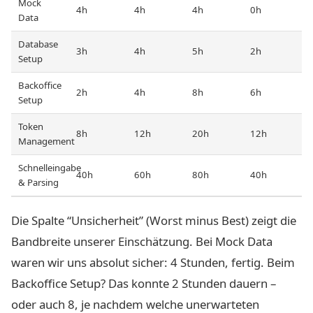
Mock
4h
4h
4h
0h
Data
Database
3h
4h
5h
2h
Setup
Backoffice
2h
4h
8h
6h
Setup
Token
8h
12h
20h
12h
Management
Schnelleingabe
40h
60h
80h
40h
& Parsing
Die Spalte “Unsicherheit” (Worst minus Best) zeigt die
Bandbreite unserer Einschätzung. Bei Mock Data
waren wir uns absolut sicher: 4 Stunden, fertig. Beim
Backoffice Setup? Das konnte 2 Stunden dauern –
oder auch 8, je nachdem welche unerwarteten