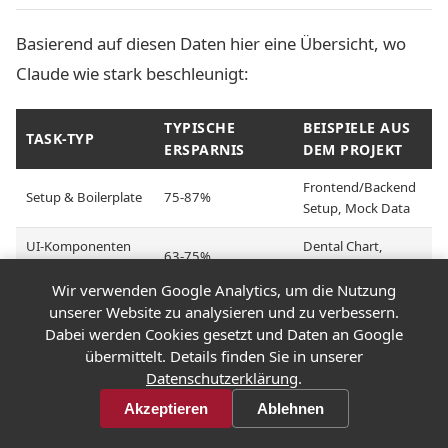
Basierend auf diesen Daten hier eine Übersicht, wo
Claude wie stark beschleunigt:
TYPISCHE
BEISPIELE AUS
TASK-TYP
ERSPARNIS
DEM PROJEKT
Frontend/Backend
Setup & Boilerplate
75-87%
Setup, Mock Data
UI-Komponenten
Dental Chart,
63-75%
(strukturiert)
Result Tabellen
Wir verwenden Google Analytics, um die Nutzung
Parsing &
unserer Website zu analysieren und zu verbessern.
~50%
Schnelleingabe
Formatierung
Dabei werden Cookies gesetzt und Daten an Google
übermittelt. Details finden Sie in unserer
Reparatur Page,
Business-Logik
Datenschutzerklärung
.
33-40%
Token
(CRUD)
Management
Akzeptieren
Ablehnen
AI-Service,