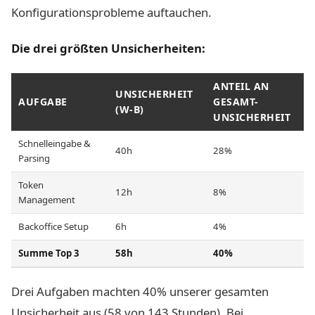
Konfigurationsprobleme auftauchen.
Die drei größten Unsicherheiten:
ANTEIL AN
UNSICHERHEIT
AUFGABE
GESAMT-
(W-B)
UNSICHERHEIT
Schnelleingabe &
40h
28%
Parsing
Token
12h
8%
Management
Backoffice Setup
6h
4%
Summe Top 3
58h
40%
Drei Aufgaben machten 40% unserer gesamten
Unsicherheit aus (58 von 143 Stunden). Bei