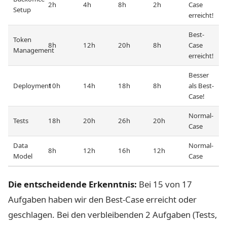
2h
4h
8h
2h
Case
Setup
erreicht!
Best-
Token
8h
12h
20h
8h
Case
Management
erreicht!
Besser
Deployment
10h
14h
18h
8h
als Best-
Case!
Normal-
Tests
18h
20h
26h
20h
Case
Data
Normal-
8h
12h
16h
12h
Model
Case
Die entscheidende Erkenntnis:
Bei 15 von 17
Aufgaben haben wir den Best-Case erreicht oder
geschlagen. Bei den verbleibenden 2 Aufgaben (Tests,