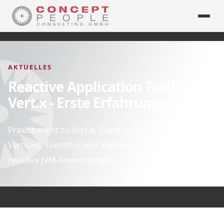
AKTUELLES
Reactive Application Toolkit:
Vert.x - Erste Erfahrungen
Praxisbericht zu Vert.x: Event-Driven Architektur,
Verticles, EventBus und Vergleich mit Akka für
reaktive JVM-Anwendungen.