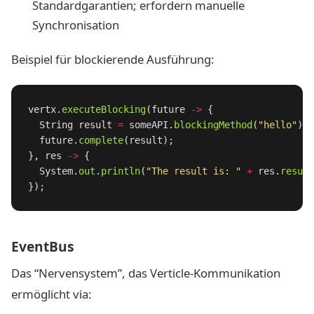
Standardgarantien; erfordern manuelle
Synchronisation
Beispiel für blockierende Ausführung:
vertx
.
executeBlocking
(
future
->
{
String
result
=
someAPI
.
blockingMethod
(
"hello"
);
future
.
complete
(
result
);
},
res
->
{
System
.
out
.
println
(
"The result is: "
+
res
.
result
});
EventBus
Das “Nervensystem”, das Verticle-Kommunikation
ermöglicht via: