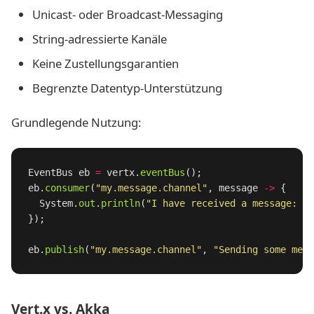
Unicast- oder Broadcast-Messaging
String-adressierte Kanäle
Keine Zustellungsgarantien
Begrenzte Datentyp-Unterstützung
Grundlegende Nutzung:
EventBus
eb
=
vertx
.
eventBus
();
eb
.
consumer
(
"my.message.channel"
,
message
->
{
System
.
out
.
println
(
"I have received a message: "
});
eb
.
publish
(
"my.message.channel"
,
"Sending some mess
Vert.x vs. Akka