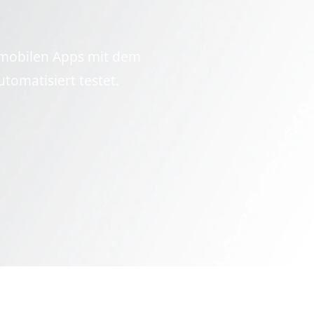
e mobilen Apps mit dem
omatisiert testet.