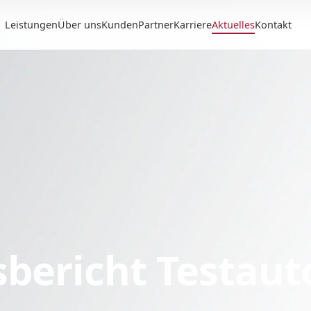
Leistungen
Über uns
Kunden
Partner
Karriere
Aktuelles
Kontakt
sbericht Testau