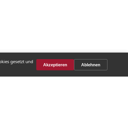
kies gesetzt und
Akzeptieren
Ablehnen
MEN
KONTAKT
Baakenallee 49a
te
20457 Hamburg
040 605 33 83 0
info@conceptpeople.de