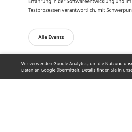
Erfahrung in der Softwareentwicklung und i
Testprozessen verantwortlich, mit Schwerpun
Alle Events
Wir verwenden Google Analytics, um die Nutzung unse
Daten an Google übermittelt. Details finden Sie in uns
CONCEPTPEOPLE
Hamburger Beratungshaus für
Softwareentwicklung. Seit 2001
unterstützen wir unsere Kunden in ihren IT-
Projekten – mit Erfahrung und KI-Know-
how.