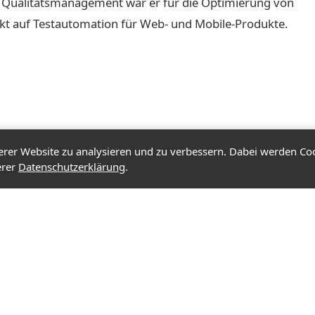
m Qualitätsmanagement war er für die Optimierung von
kt auf Testautomation für Web- und Mobile-Produkte.
rer Website zu analysieren und zu verbessern. Dabei werden Coo
erer
Datenschutzerklärung
.
NAVIGATION
UNTERNEH
Leistungen
Karriere
AAD & CDD
Stellenangebo
AI-Ready
Partner
Philosophie
Blog & IT-Talk
Historie
Kontakt