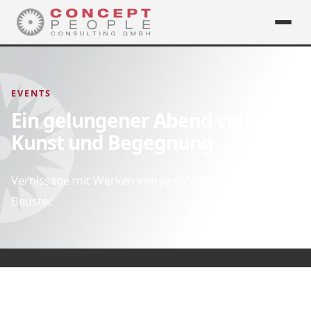
EVENTS
Ein gelungener Abend voller
Kunst und Begegnung
Vernissage mit Werken von Janis Walzel und Frank
Beuster.